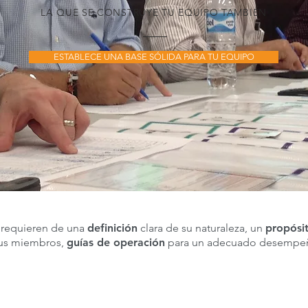
LA QUE SE CONSTRUYE TU EQUIPO TAMBIÉN
ESTABLECE UNA BASE SÓLIDA PARA TU EQUIPO
requieren de u
na
definición
clara de su naturaleza, u
n
propósi
sus miembros,
guías de operación
para un adecuado desempe